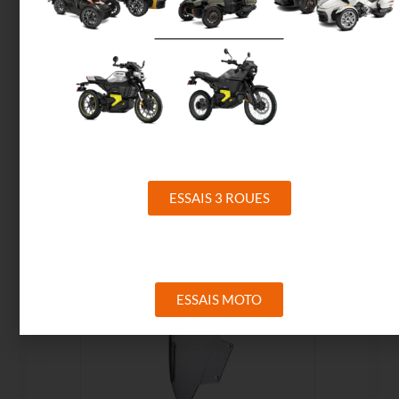
Pare-brise touring
277€
ESSAIS 3 ROUES
ESSAIS MOTO