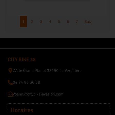
1
2
3
4
5
6
7
Suiv
CITY BIKE 38
ZA le Grand Planot 38290 La Verpillère
04 74 93 36 38
yoann@citybike-evasion.com
Horaires