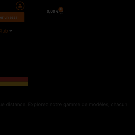
0
Panier
0,00
€
er un essai
Club
gue distance. Explorez notre gamme de modèles, chacun