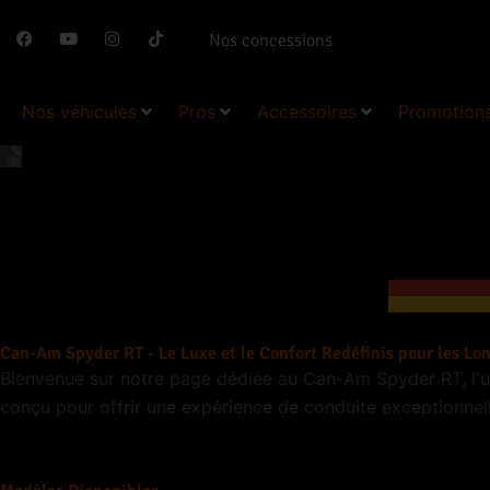
Aller
F
Y
I
T
Nos concessions
au
a
o
n
i
c
u
s
k
contenu
e
t
t
t
b
u
a
o
Nos véhicules
Pros
Accessoires
Promotion
o
b
g
k
o
e
r
k
a
m
Can-Am Spyder RT - Le Luxe et le Confort Redéfinis pour les Lo
Bienvenue sur notre page dédiée au Can-Am Spyder RT, l'u
conçu pour offrir une expérience de conduite exceptionnelle