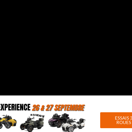
 de rangement généreux pour un confort sans compromis.
ESSAIS 
ROUES