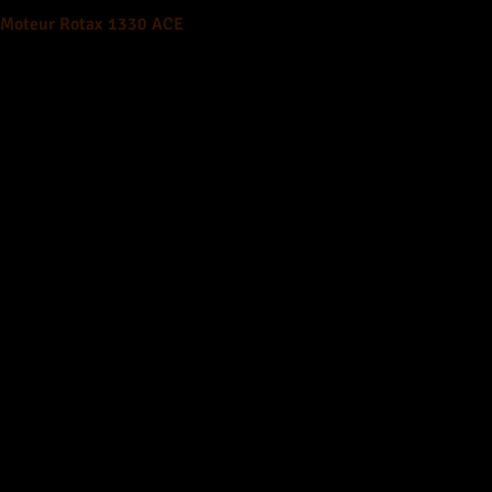
Moteur Rotax 1330 ACE
Des performances puissantes et une réponse instantanée pour une 