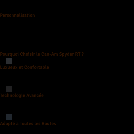
Des lignes fluides, des finitions haut de gamme et des détails so
Personnalisation
Découvrez nos accessoires exclusifs pour personnaliser votre Ca
Pourquoi Choisir le Can-Am Spyder RT ?
Luxueux et Confortable
Avec des sièges moelleux et une suspension ajustable, le Spyder R
Technologie Avancée
Profitez de fonctionnalités haut de gamme telles que la navigat
Adapté à Toutes les Routes