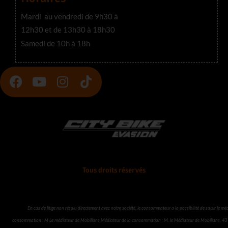
Mardi au vendredi de 9h30 à
12h30 et de 13h30 à 18h30
Samedi de 10h à 18h
F
Y
I
T
a
o
n
i
c
u
s
k
e
t
t
t
b
u
a
o
o
b
g
k
o
e
r
k
a
Tous droits réservés
m
En cas de litige non résolu directement avec notre société, le consommateur a la possibilité de saisir le mé
consommation : M Le médiateur de Mobilians Médiateur de la consommation : M. le Médiateur de Mobilians, 43 