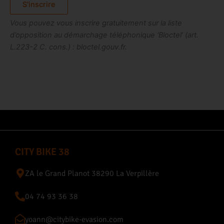
S'inscrire
Vous pouvez vous inscrire gratuitement sur la liste
d’opposition au démarchage téléphonique ‘Bloctel’ (art.
L.223-2 C. cons.) : bloctel.gouv.fr.
CITY BIKE 38
ZA le Grand Planot 38290 La Verpillère
04 74 93 36 38
yoann@citybike-evasion.com