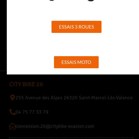
Horaires
Du mardi au vendredi de 9h à 12h et de 13h30 à 18h30
ESSAIS 3 ROUES
Samedi de 9h à 12h et de 13h30 à 17h30
ESSAIS MOTO
CITY BIKE 26
255 Avenue des Alpes 26320 Saint-Marcel-Lès-Valence
04 75 77 33 79
concession.26@citybike-evasion.com