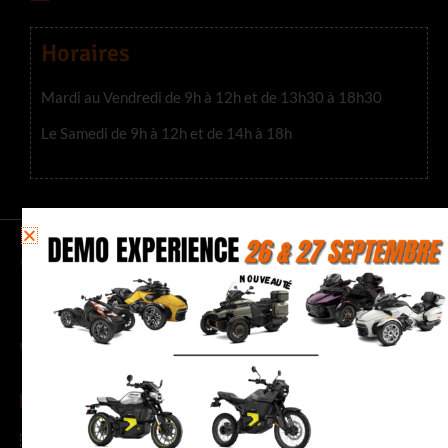
Horaires
Mardi au Vendredi de 9h à 12h et de 13h30 à 18h30
Le Samedi de 9h à 12h et de 14h à 18h
CITY BIKE 38 COLOMBE
205 Chemin des Noyers, 38690 Colombe
04 76 35 23 63
quentin.38@citybike-evasion.com