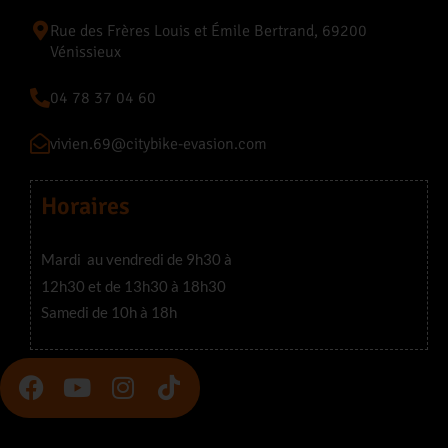
Rue des Frères Louis et Émile Bertrand, 69200
Vénissieux
04 78 37 04 60
vivien.69@citybike-evasion.com
Horaires
Mardi au vendredi de 9h30 à
12h30 et de 13h30 à 18h30
Samedi de 10h à 18h
F
Y
I
T
a
o
n
i
c
u
s
k