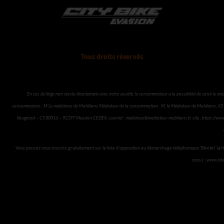
e
t
t
t
b
u
a
o
o
b
g
k
o
e
r
k
a
Tous droits réservés
m
En cas de litige non résolu directement avec notre société, le consommateur a la possibilité de saisir le mé
consommation : M Le médiateur de Mobilians Médiateur de la consommation : M. le Médiateur de Mobilians, 43 
Vaugirard – CS 80016 – 92197 Meudon CEDEX, courriel :
mediateur@mediateur-mobilians.fr
, site :
https://www
Vous pouvez vous inscrire gratuitement sur la liste d’opposition au démarchage téléphonique ‘Bloctel’ (art
cons.) : www.blo