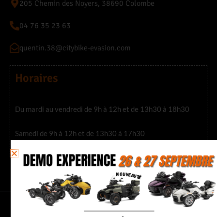
205 Chemin des Noyers, 38690 Colombe
04 76 35 23 63
quentin.38@citybike-evasion.com
Horaires
Du mardi au vendredi de 9h à 12h et de 13h30 à 18h30
Samedi de 9h à 12h et de 13h30 à 17h30
CITY BIKE 26