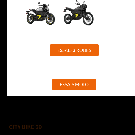
255 Avenue des Alpes 26320 Saint-Marcel-Lès-Valence
04 75 77 33 79
concession.26@citybike-evasion.com
ESSAIS 3 ROUES
Horaires
Mardi au Vendredi, de 9h à 12h et de 13h30 à 18h30.
ESSAIS MOTO
Samedi, de 9h à 12h et de 14h à 18h.
CITY BIKE 69