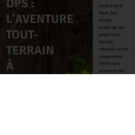
DPS :
l’aventure à
deux. Son
L'AVENTURE
design
moderne, ses
TOUT-
pneus tout-
terrain
TERRAIN
robustes et ses
suspensions
À
renforcées
assurent une
DEUX
conduite
stable et
confortable.
Grâce à sa
direction
assistée et à
son moteur
puissant, il