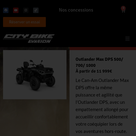
Aller
F
Y
I
T
0
Panier
Nos concessions
au
a
o
n
i
c
u
s
k
e
t
t
t
contenu
b
u
a
o
o
Réserver un essai
b
g
k
o
e
r
k
a
m
Nos véhicules
Outlander Max DPS 500/
700/ 1000
Pros
À partir de 11 999€
Le Can-Am Outlander Max
Accessoires
DPS offre la même
puissance et agilité que
Promotions
l’Outlander DPS, avec un
empattement allongé pour
accueillir confortablement
Nos évènements
votre coéquipier lors de
vos aventures hors-route.
Nos occasions