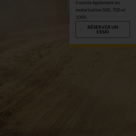
Il existe également en
motorisation 500, 700 et
Nos services
1000.
RÉSERVER UN
Le Club
ESSAI