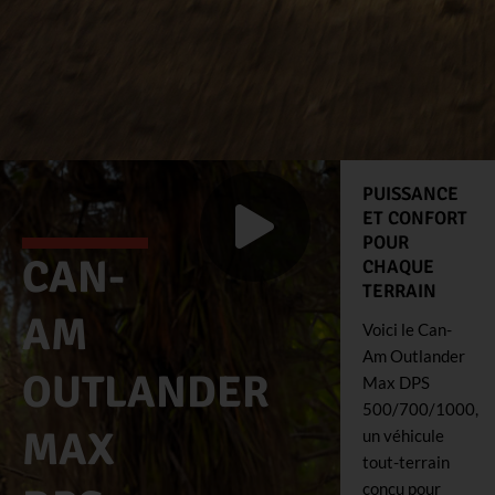
PUISSANCE
ET CONFORT
POUR
CAN-
CHAQUE
TERRAIN
AM
Voici le Can-
Am Outlander
OUTLANDER
Max DPS
500/700/1000,
MAX
un véhicule
tout-terrain
conçu pour