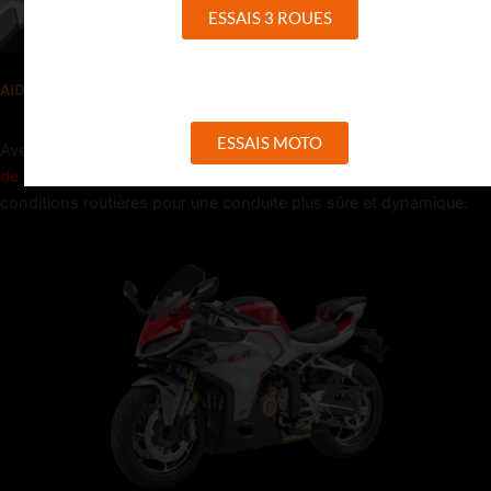
ESSAIS 3 ROUES
AIDE À LA CONDUITE ET MODES
ESSAIS MOTO
Avec
deux modes de conduite
(Standard / Sport) et un
contrôle
de traction
,
la SRK 421 RR s’adapte au style du pilote et aux
conditions routières pour une conduite plus sûre et dynamique.