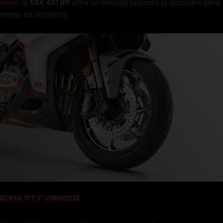
série
, la
SRK 421 RR
offre un freinage puissant et rassurant dans
toutes les situations
ECRAN TFT 5" CONNECTÉ