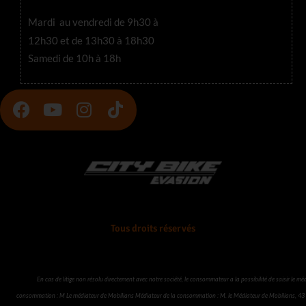
Mardi au vendredi de 9h30 à
12h30 et de 13h30 à 18h30
Samedi de 10h à 18h
F
Y
I
T
a
o
n
i
c
u
s
k
e
t
t
t
b
u
a
o
o
b
g
k
o
e
r
k
a
Tous droits réservés
m
En cas de litige non résolu directement avec notre société, le consommateur a la possibilité de saisir le mé
consommation : M Le médiateur de Mobilians Médiateur de la consommation : M. le Médiateur de Mobilians, 43 