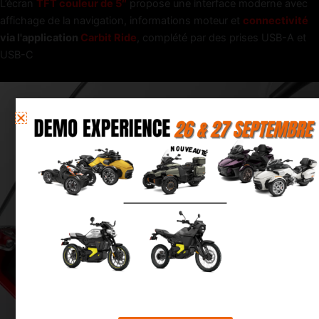
L’écran
TFT couleur de 5″
propose une interface moderne avec
affichage de la navigation, informations moteur et
connectivité
via l'application
Carbit Ride
, complété par des prises USB-A et
USB-C