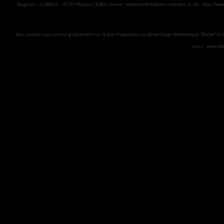
Vaugirard – CS 80016 – 92197 Meudon CEDEX, courriel :
mediateur@mediateur-mobilians.fr
, site :
https://www
Vous pouvez vous inscrire gratuitement sur la liste d’opposition au démarchage téléphonique ‘Bloctel’ (art
cons.) : www.blo