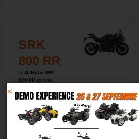
SRK
800 RR
La
QJMotor SRK
800 RR
est une
sportive 4
cylindres en ligne
qui allie
performance,
technologie et
précision. Avec son
moteur vif de
778