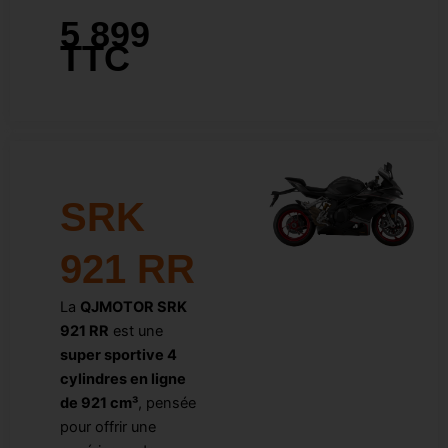
5 899
TTC
SRK
921 RR
La
QJMOTOR SRK
921 RR
est une
super sportive 4
cylindres en ligne
de 921 cm³
, pensée
pour offrir une