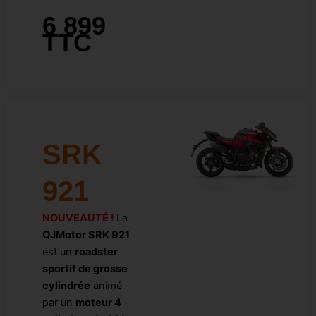
6 899
TTC
SRK
921
NOUVEAUTÉ !
La
QJMotor SRK 921
est un
roadster
sportif de grosse
cylindrée
animé
par un
moteur 4