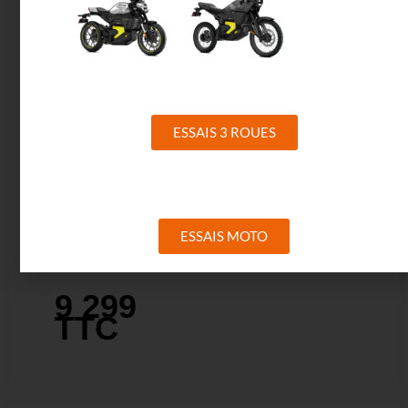
cm³
, ses
composants haut
de gamme et son
équipement
complet, elle offre
une expérience de
ESSAIS 3 ROUES
pilotage intense,
idéale pour les
amateurs de
sensations fortes
comme pour les
ESSAIS MOTO
passionnés de
sport moto.
9 299
TTC