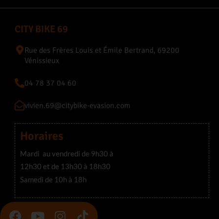
CITY BIKE 69
Rue des Frères Louis et Émile Bertrand, 69200
Vénissieux
04 78 37 04 60
vivien.69@citybike-evasion.com
Horaires
Mardi au vendredi de 9h30 à
12h30 et de 13h30 à 18h30
Samedi de 10h à 18h
F
Y
I
T