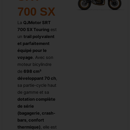
700 SX
Nos services
La
QJMotor SRT
700 SX Touring
est
Le Club
un
trail polyvalent
et parfaitement
équipé pour le
voyage
. Avec son
moteur bicylindre
de
698 cm³
développant 70 ch
,
sa partie-cycle haut
de gamme et sa
dotation complète
de série
(bagagerie, crash-
bars, confort
thermique)
, elle est