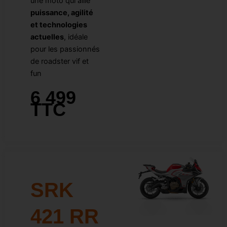
une moto qui allie
puissance, agilité
et technologies
actuelles
, idéale
pour les passionnés
de roadster vif et
fun
6 499
TTC
SRK
421 RR