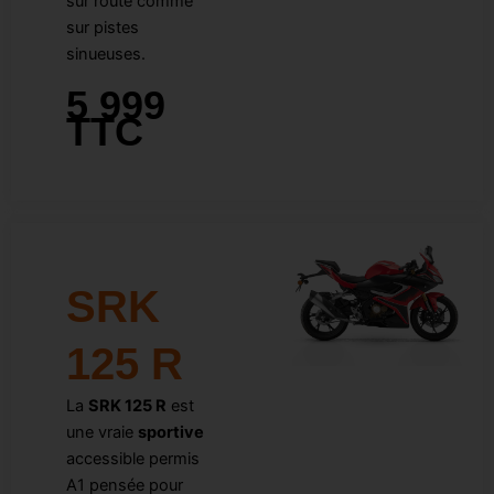
sur route comme
sur pistes
sinueuses.
5 999
TTC
SRK
125 R
La
SRK 125 R
est
une vraie
sportive
accessible permis
A1 pensée pour