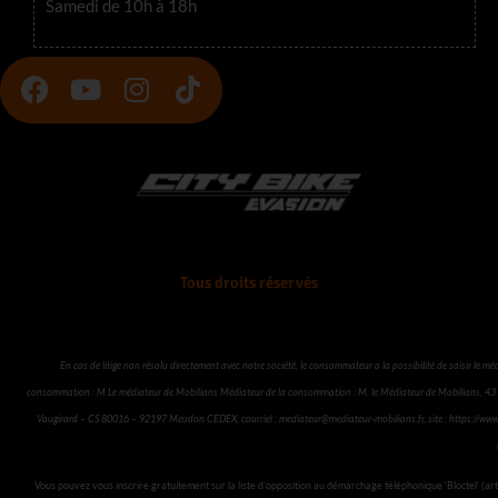
Samedi de 10h à 18h
F
Y
I
T
a
o
n
i
c
u
s
k
e
t
t
t
b
u
a
o
o
b
g
k
o
e
r
k
a
Tous droits réservés
m
En cas de litige non résolu directement avec notre société, le consommateur a la possibilité de saisir le mé
consommation : M Le médiateur de Mobilians Médiateur de la consommation : M. le Médiateur de Mobilians, 43 
Vaugirard – CS 80016 – 92197 Meudon CEDEX, courriel :
mediateur@mediateur-mobilians.fr
, site :
https://www
Vous pouvez vous inscrire gratuitement sur la liste d’opposition au démarchage téléphonique ‘Bloctel’ (art