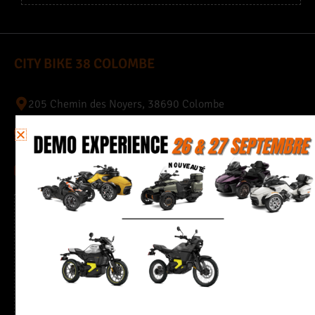
CITY BIKE 38 COLOMBE
205 Chemin des Noyers, 38690 Colombe
04 76 35 23 63
quentin.38@citybike-evasion.com
Horaires
Du mardi au vendredi de 9h à 12h et de 13h30 à 18h30
Samedi de 9h à 12h et de 13h30 à 17h30