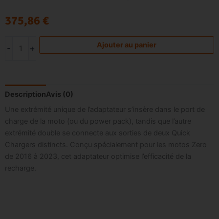
375,86
€
Nos services
quantité
Ajouter au panier
-
+
Le Club
de
Kit
adaptateur
delta
Description
Avis (0)
Q
Une extrémité unique de l’adaptateur s’insère dans le port de
Y
charge de la moto (ou du power pack), tandis que l’autre
Quick
extrémité double se connecte aux sorties de deux Quick
charger
Chargers distincts. Conçu spécialement pour les motos Zero
de 2016 à 2023, cet adaptateur optimise l’efficacité de la
recharge.