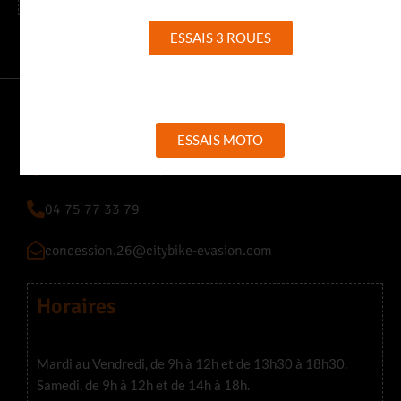
ESSAIS 3 ROUES
CITY BIKE 26
ESSAIS MOTO
255 Avenue des Alpes 26320 Saint-Marcel-Lès-Valence
04 75 77 33 79
concession.26@citybike-evasion.com
Horaires
Mardi au Vendredi, de 9h à 12h et de 13h30 à 18h30.
Samedi, de 9h à 12h et de 14h à 18h.