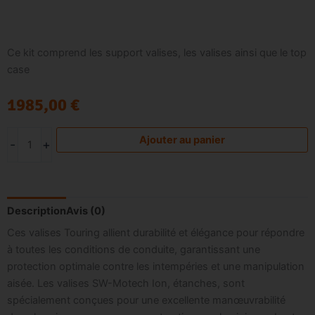
Nos services
Ce kit comprend les support valises, les valises ainsi que le top
case
Le Club
1985,00
€
quantité
Ajouter au panier
-
+
de
Kit
Valises
Description
Avis (0)
Ces valises Touring allient durabilité et élégance pour répondre
à toutes les conditions de conduite, garantissant une
protection optimale contre les intempéries et une manipulation
aisée. Les valises SW-Motech Ion, étanches, sont
spécialement conçues pour une excellente manœuvrabilité