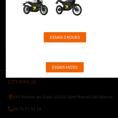
Horaires
Du mardi au vendredi de 9h à 12h et de 13h30 à 18h30
ESSAIS 3 ROUES
Samedi de 9h à 12h et de 13h30 à 17h30
ESSAIS MOTO
CITY BIKE 26
255 Avenue des Alpes 26320 Saint-Marcel-Lès-Valence
04 75 77 33 79