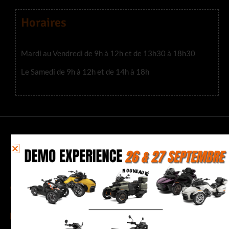
Horaires
Mardi au Vendredi de 9h à 12h et de 13h30 à 18h30
Le Samedi de 9h à 12h et de 14h à 18h
CITY BIKE 38 COLOMBE
205 Chemin des Noyers, 38690 Colombe
04 76 35 23 63
quentin.38@citybike-evasion.com