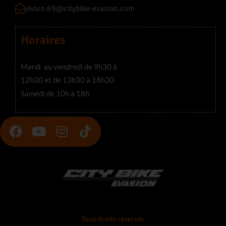
vivien.69@citybike-evasion.com
Horaires
Mardi au vendredi de 9h30 à
12h30 et de 13h30 à 18h30
Samedi de 10h à 18h
F
Y
I
T
a
o
n
i
c
u
s
k
e
t
t
t
b
u
a
o
o
b
g
k
o
e
r
k
a
Tous droits réservés