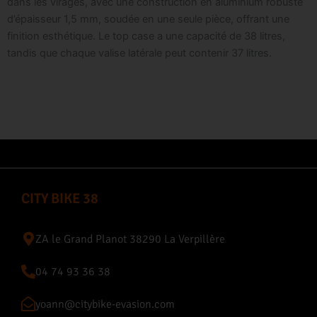
dans les virages, avec une construction en aluminium robuste
d’épaisseur 1,5 mm, soudée en une seule pièce, offrant une
finition esthétique. Le top case a une capacité de 38 litres,
tandis que chaque valise latérale peut contenir 37 litres.
CITY BIKE 38
ZA le Grand Planot 38290 La Verpillère
04 74 93 36 38
yoann@citybike-evasion.com