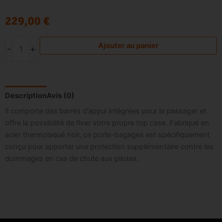
229,00
€
Nos services
quantité
Ajouter au panier
-
+
Le Club
de
Porte
bagage
pour
Description
Avis (0)
Top
Il comporte des barres d’appui intégrées pour le passager et
Case
offre la possibilité de fixer votre propre top case. Fabriqué en
acier thermolaqué noir, ce porte-bagages est spécifiquement
conçu pour apporter une protection supplémentaire contre les
dommages en cas de chute aux pilotes.