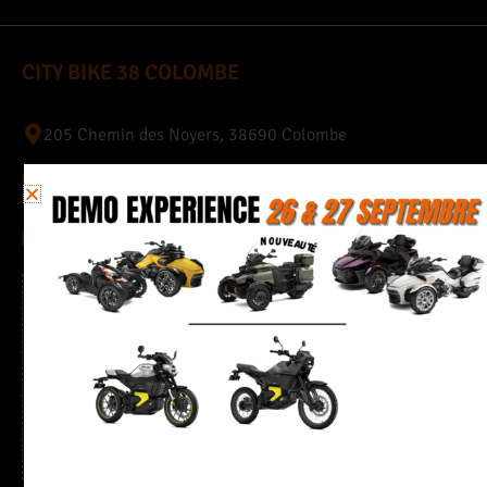
CITY BIKE 38 COLOMBE
205 Chemin des Noyers, 38690 Colombe
04 76 35 23 63
quentin.38@citybike-evasion.com
Horaires
Du mardi au vendredi de 9h à 12h et de 13h30 à 18h30
Samedi de 9h à 12h et de 13h30 à 17h30