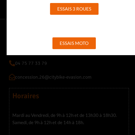
ESSAIS 3 ROUES
CITY BIKE 26
ESSAIS MOTO
255 Avenue des Alpes 26320 Saint-Marcel-Lès-Valence
04 75 77 33 79
concession.26@citybike-evasion.com
Horaires
Mardi au Vendredi, de 9h à 12h et de 13h30 à 18h30.
Samedi, de 9h à 12h et de 14h à 18h.