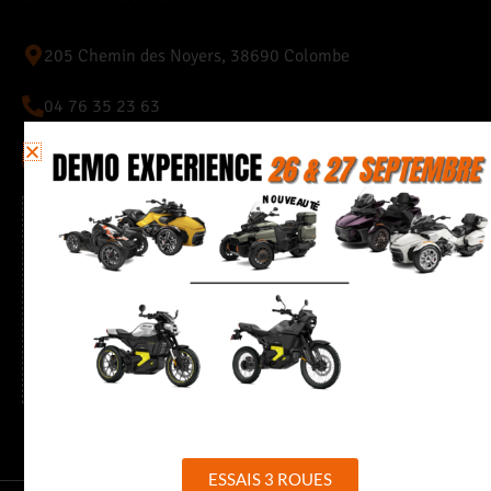
205 Chemin des Noyers, 38690 Colombe
04 76 35 23 63
quentin.38@citybike-evasion.com
Horaires
Du mardi au vendredi de 9h à 12h et de 13h30 à 18h30
Samedi de 9h à 12h et de 13h30 à 17h30
ESSAIS 3 ROUES