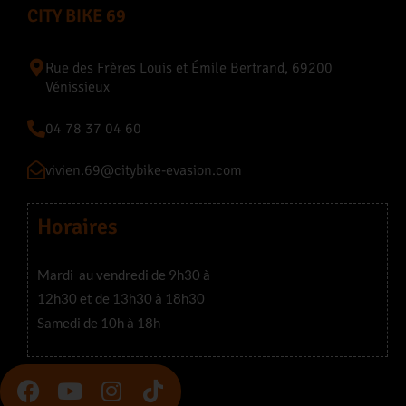
CITY BIKE 69
Rue des Frères Louis et Émile Bertrand, 69200
Vénissieux
04 78 37 04 60
vivien.69@citybike-evasion.com
Horaires
Mardi au vendredi de 9h30 à
12h30 et de 13h30 à 18h30
Samedi de 10h à 18h
F
Y
I
T
a
o
n
i