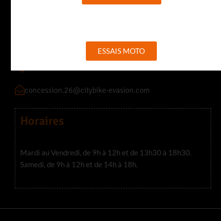
CITY BIKE 26
255 Avenue des Alpes 26320 Saint-Marcel-Lès-Valence
ESSAIS MOTO
04 75 77 33 79
concession.26@citybike-evasion.com
Horaires
Mardi au Vendredi, de 9h à 12h et de 13h30 à 18h30.
Samedi, de 9h à 12h et de 14h à 18h.