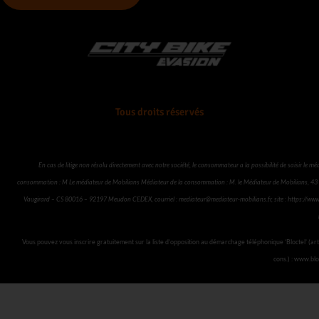
c
u
s
k
e
t
t
t
b
u
a
o
o
b
g
k
o
e
r
k
a
Tous droits réservés
m
En cas de litige non résolu directement avec notre société, le consommateur a la possibilité de saisir le mé
consommation : M Le médiateur de Mobilians Médiateur de la consommation : M. le Médiateur de Mobilians, 43 
Vaugirard – CS 80016 – 92197 Meudon CEDEX, courriel :
mediateur@mediateur-mobilians.fr
, site :
https://www
Vous pouvez vous inscrire gratuitement sur la liste d’opposition au démarchage téléphonique ‘Bloctel’ (art
cons.) : www.blo