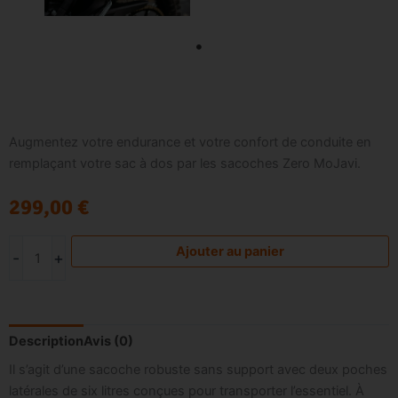
Nos services
Le Club
Augmentez votre endurance et votre confort de conduite en
remplaçant votre sac à dos par les sacoches Zero MoJavi.
299,00
€
quantité
Ajouter au panier
-
+
de
SACOCHES
CAVALIÈRES
Description
Avis (0)
Il s’agit d’une sacoche robuste sans support avec deux poches
latérales de six litres conçues pour transporter l’essentiel. À