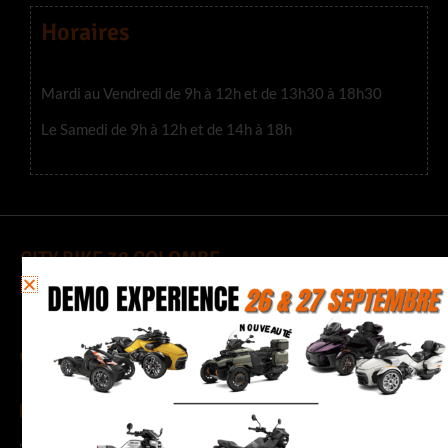
Horaires
Mardi au Vendredi de 9h à 12h et de 13h30 à 18h30
Le Samedi de 9h à 12h et de 14h à 18h
CITY BIKE 38 COLOMBE
205 Chemin des Noyers, 38690 Colombe
04 76 35 23 63
quentin.38@citybike-evasion.com