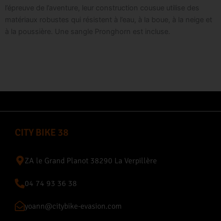
l’épreuve de l’aventure, leur construction cousue utilise des
matériaux robustes qui résistent à l’eau, à la boue, à la neige et
à la poussière. Une sangle Pronghorn est incluse.
CITY BIKE 38
ZA le Grand Planot 38290 La Verpillère
04 74 93 36 38
yoann@citybike-evasion.com