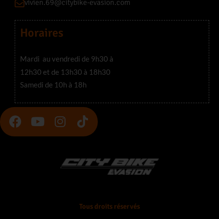
vivien.69@citybike-evasion.com
Horaires
Mardi au vendredi de 9h30 à
12h30 et de 13h30 à 18h30
Samedi de 10h à 18h
F
Y
I
T
a
o
n
i
c
u
s
k
e
t
t
t
b
u
a
o
o
b
g
k
o
e
r
k
a
Tous droits réservés
m