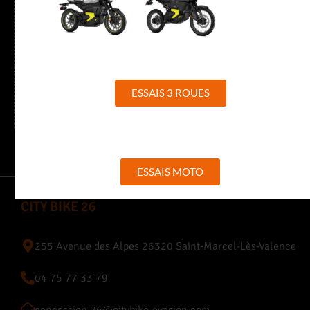
Horaires
Du mardi au vendredi de 9h à 12h et de 13h30 à 18h30
ESSAIS 3 ROUES
Samedi de 9h à 12h et de 13h30 à 17h30
ESSAIS MOTO
CITY BIKE 26
255 Avenue des Alpes 26320 Saint-Marcel-Lès-Valence
04 75 77 33 79