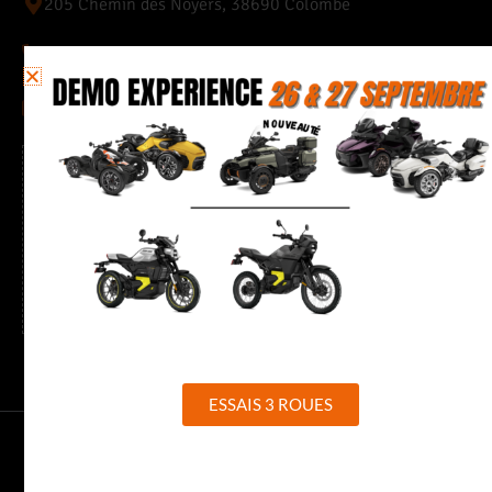
205 Chemin des Noyers, 38690 Colombe
04 76 35 23 63
quentin.38@citybike-evasion.com
Horaires
Du mardi au vendredi de 9h à 12h et de 13h30 à 18h30
Samedi de 9h à 12h et de 13h30 à 17h30
ESSAIS 3 ROUES
CITY BIKE 26