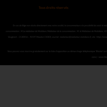
k
a
Tous droits réservés
m
En cas de litige non résolu directement avec notre société, le consommateur a la possibilité de saisir le mé
consommation : M Le médiateur de Mobilians Médiateur de la consommation : M. le Médiateur de Mobilians, 43 
Vaugirard – CS 80016 – 92197 Meudon CEDEX, courriel :
mediateur@mediateur-mobilians.fr
, site :
https://www
Vous pouvez vous inscrire gratuitement sur la liste d’opposition au démarchage téléphonique ‘Bloctel’ (art
cons.) : www.blo