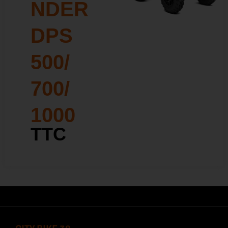
NDER
Nos services
DPS
Le Club
500/
700/
1000
TTC